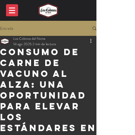
Entrada
Los Colonos del Norte
14 ago 2025
2 min de lectura
Consumo de
carne de
vacuno al
alza: una
oportunidad
para elevar
los
estándares en