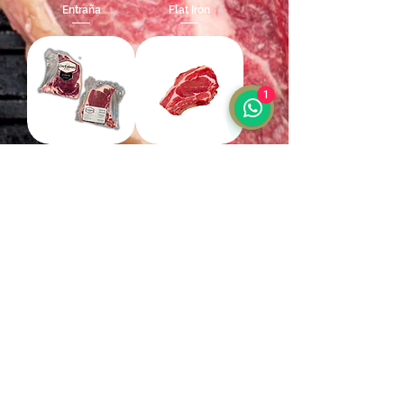
Entraña
Flat Iron
1
Costeleta Lomo
Costeleta Vetada
Liso
Americano, Nacional
Costeleta Liso
Punta Picana
Wagyu, Americano