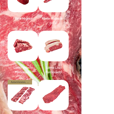
Filete Mignon
Filete (Cabeza y
Cola)
Lomo Vetado
Lomo Liso
Porcionado
Porcionado
Americano, Nacional