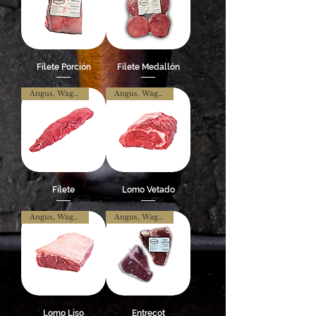
Filete Porción
Filete Medallón
Angus, Wagyu y Hereford
Angus, Wagyu y Hereford
Filete
Lomo Vetado
Angus, Wagyu y Hereford
Angus, Wagyu y Hereford
Lomo Liso
Entrecot