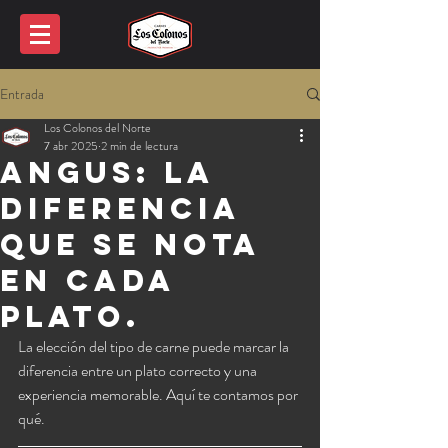
Entrada
Los Colonos del Norte
7 abr 2025
2 min de lectura
ANGUS: la
diferencia
que se nota
en cada
plato.
La elección del tipo de carne puede marcar la 
diferencia entre un plato correcto y una 
experiencia memorable. Aquí te contamos por 
qué.